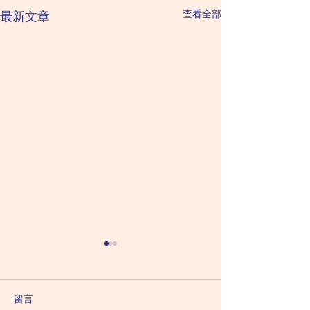
查看全部
最新文章
2026 August 9 Sunday 星
2026 August 8 
星期六（六月二
期日（六月二十七日）
甲日：廉貞化祿 破
乙日：天機化祿 天梁化權 紫
留言