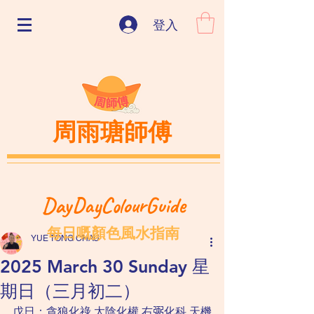
登入
周雨瑭師傅
DayDayColourGuide
每日嘅顏色風水指南
YUE TONG CHAU
2025 March 30 Sunday 星
期日（三月初二）
戊日：貪狼化祿 太陰化權 右𢏺化科 天機