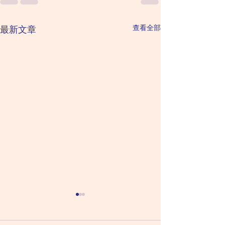
查看全部
最新文章
2026 August 6 Thursday
2026 August 5
星期四（六月二十四日）
Wednesday 