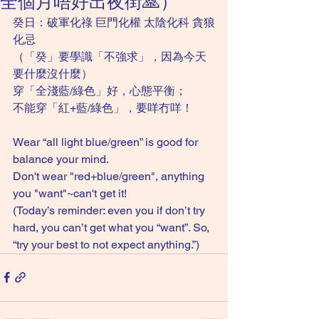
全個月唔好出夜街🙏）
癸日：破軍化祿 巨門化權 太陰化科 貪狼
化忌
（「癸」要學識「不強求」，因為今天
要什麼沒什麼）
穿「全淺藍/綠色」好，心態平衡；
不能穿「紅+藍/綠色」，要咩冇咩！
Wear “all light blue/green” is good for 
balance your mind. 
Don't wear "red+blue/green", anything 
you "want"~can't get it!
(Today’s reminder: even you if don’t try 
hard, you can’t get what you “want”. So, 
“try your best to not expect anything.”)