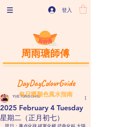
登入
周雨瑭師傅
DayDayColourGuide
每日嘅顏色風水指南
YUE TONG CHAU
2025 February 4 Tuesday
星期二（正月初七）
甲日：廉貞化祿 破軍化權 武曲化科 太陽