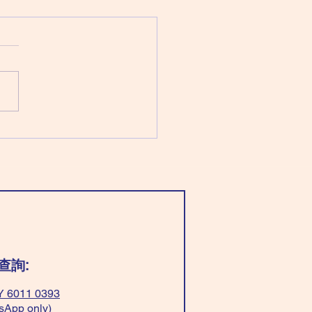
 August 8 Saturday 星
（六月二十六日）
：廉貞化祿 破軍化權 武曲化
太陽化忌 穿「淺藍/綠色」最好
以平衡； 穿「全黃色」脾氣
穿「紅+白色」有貴人。 ❌不
「全紅色」或「黃+淺藍/綠
，一定惹是生非！ Wear
t blue/green”be balance；
“all yellow” have good
er； Wear”red+white” easy
avour. ❌Don’t
查詢:
 6011 0393
sApp only)