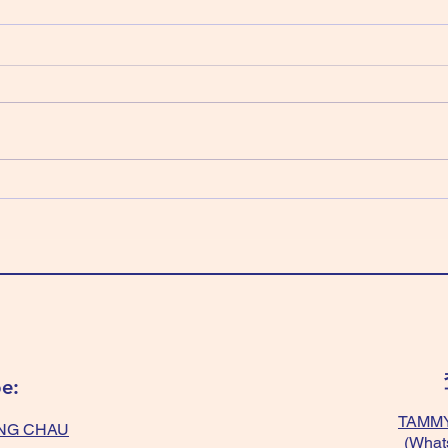
2026 August 9 Sunday 星期
2026
日（六月二十七日）
期六
乙日：天機化祿 天梁化權 紫微化
甲日
科 太陰化忌 「全藍/綠色」好，有
科 
平衡作用。 全紫色、全黃色 或
～可
「紫色+黃色」 或 「黑+紫+黃
好；
色」～有貴人幫。 不過「黃色+白
要穿
色」、「黑色/深色」絕對不能❌，
色」
會容易情緒化。 Wear "All
“ligh
blue/green” balance your mind.
Wear 
Wear “All Purple/ All yellow/
temp
“yellow+purple”/ “black+
get f
e:
TAMMY
NG CHAU
(What