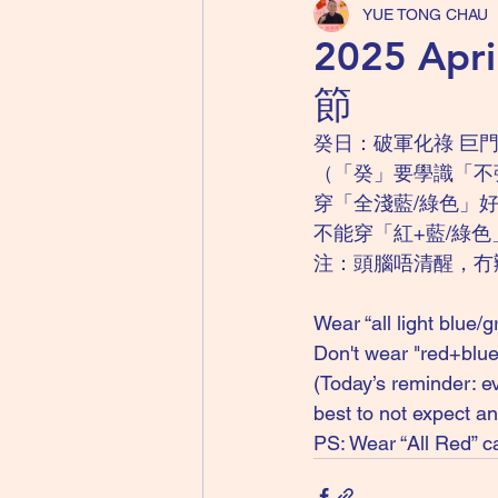
YUE TONG CHAU
2025 Ap
節
癸日：破軍化祿 巨門
（「癸」要學識「不
穿「全淺藍/綠色」
不能穿「紅+藍/綠
注：頭腦唔清醒，冇
Wear “all light blue/
Don't wear "red+blue/
(Today’s reminder: ev
best to not expect an
PS: Wear “All Red” c