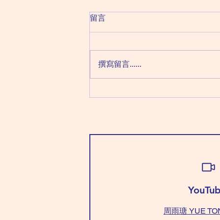
2026 August 10 Monday 星
留言
期一（六月二十八日）
丙日：天同化祿 天機化權 文昌化
科 廉貞化忌 (注: '丙曰' 最怕＂悲觀
撰寫留言......
情緒＂來侵犯，情緒壞，運氣跟住
變壞；穿＂紅色＂頂住。如果表面
不能＂紅色＂，最少打底用。）
穿「白+藍/綠色」有貴人助。 忌
穿 「藍/綠色+黃色」，爭拗不
斷！ (NOTE : Today, we call it
'Bad Mood' day; 'Bad Mood' will
bring 'Bad Luck'. Wear “Re
YouTub
周雨瑭 YUE TO