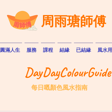
周雨瑭師傅
圓滿人生
服務
課程
結緣
已結緣
風水
DayDayColourGuide
每日嘅顏色風水指南