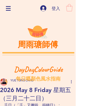
登入
周雨瑭師傅
DayDayColourGuide
每日嘅顏色風水指南
YUE TONG CHAU
2026 May 8 Friday 星期五
（三月二十二日）
壬日（「壬」又嚟啦，捐錢日）：