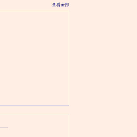
查看全部
 August 5 Wednesday
三（六月二十三日）
：巨門化祿 太陽化權 文曲化