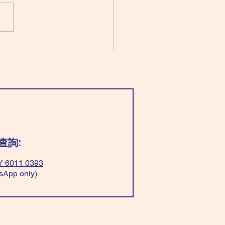
文昌化忌 （七殺同時化忌） 穿
藍/綠色」好，平衡心理；穿
亮顏色」也是好的。 穿「黑
色」有貴人。 「忌」穿「藍/
白色」，太急；文書處理出問
ar “Light blue/green”, can
ce your mind. Wear “bright
r” good too! Wear
k+yellow” easy
查詢:
 6011 0393
sApp only)