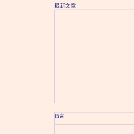
最新文章
2026 August 7 Friday 星期五
留言
（六月二十五日）
癸日：破軍化祿 巨門化權 太陰化