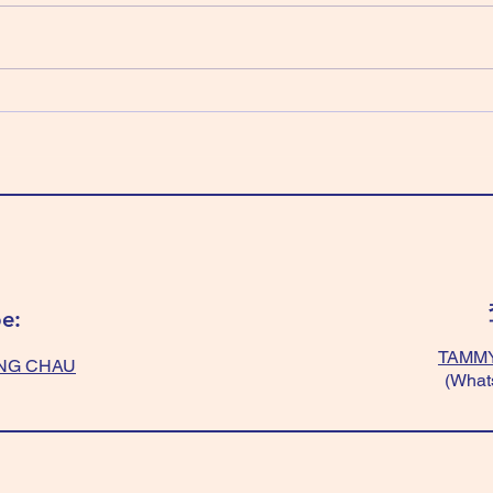
科 
天梁化祿 紫微化權 左輔化科 武曲
「淺
化忌 穿全黃色～最好。 「紅+白
「光
色」～不能穿，會破財。
+黃
（Donation day, give money to
綠+
“who” needs) Wear “All yellow”
題。 We
very good. Don’t wear “red+white”
balan
, will lost money.
colou
“blac
e:
TAMMY
NG CHAU
(What