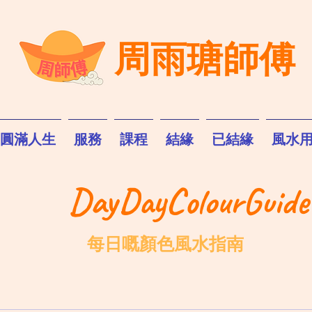
周雨瑭師傅
圓滿人生
服務
課程
結緣
已結緣
風水
DayDayColourGuide
每日嘅顏色風水指南