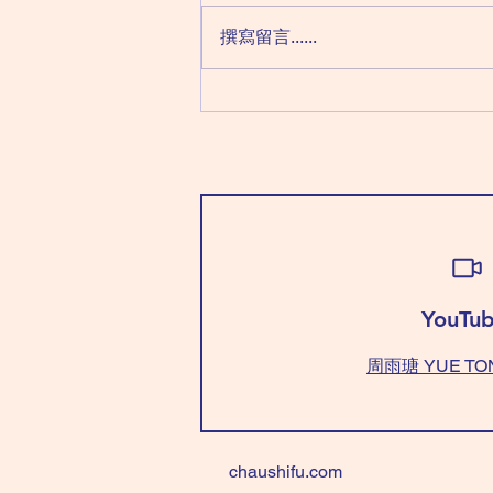
科 貪狼化忌 （「癸」要學識「不
撰寫留言......
強求」，因為今天要什麼沒什麼）
穿「全淺藍/綠色」好，心態平
衡。 不能穿「紅+藍/綠色」，要
咩冇咩！ Wear “all light
blue/green” is good for balance
your mind. Don't wear
"red+blue/green", anything you
"want"~can't get
YouTub
周雨瑭 YUE TO
chaushifu.com