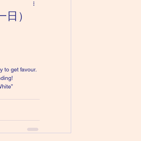
月十一日）
 to get favour.
ding! 
hite” 