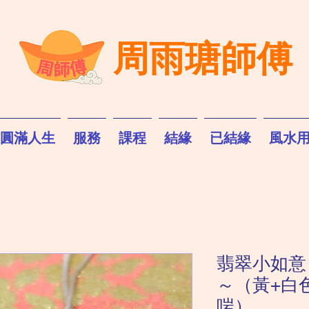
周雨瑭師傅
圓滿人生
服務
課程
結緣
已結緣
風水
翡翠小如意
～（黃+白
啱）