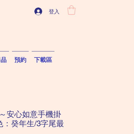
登入
用品
預約
下載區
～安心如意手機掛
色：癸年生/3字尾最