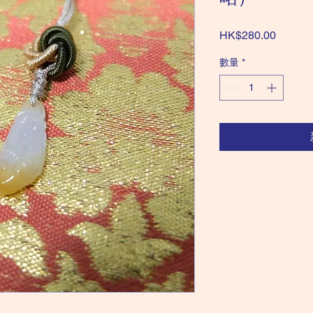
價
HK$280.00
格
數量
*