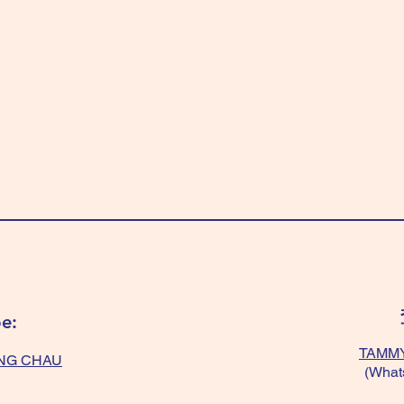
e:
TAMMY
NG CHAU
(What