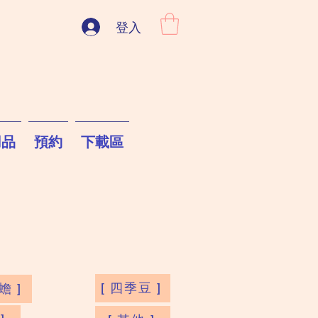
登入
用品
預約
下載區
[ 四季豆 ]
蟾 ]