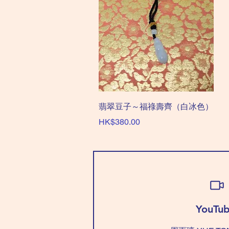
快速瀏覽
翡翠豆子～福祿壽齊（白冰色）
價格
HK$380.00
YouTub