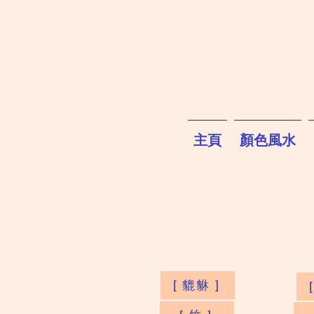
主頁
顏色風水
[ 貔貅 ]