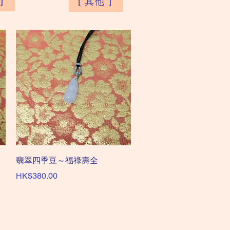
]
[ 其他 ]
快速瀏覽
翡翠四季豆～福祿壽全
價格
HK$380.00