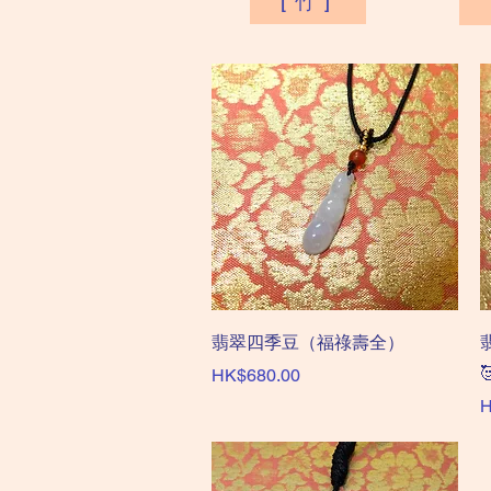
[ 竹 ]
快速瀏覽
翡翠四季豆（福祿壽全）

價格
HK$680.00
H