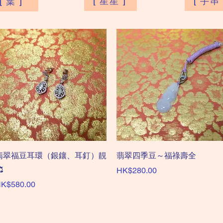
[ 星星 ]
[ 手串 
[ 葉 ]
快速瀏覽
快速瀏覽
翡翠福豆耳環（銀鑲、耳釘）靚
翡翠四季豆～福祿壽全

價格
HK$280.00
價格
K$580.00