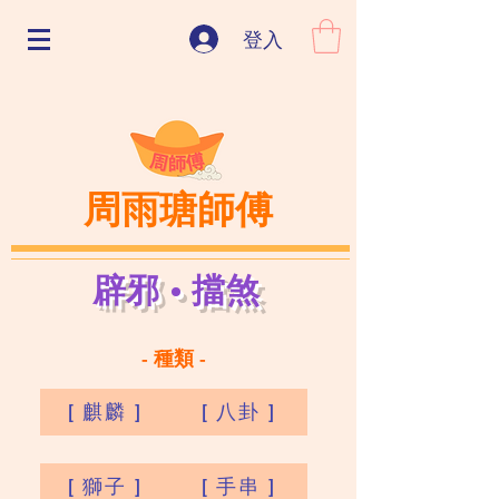
登入
周雨瑭師傅
辟邪 · 擋煞
- 種類 -
[ 麒麟 ]
[ 八卦 ]
[ 獅子 ]
[ 手串 ]