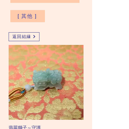
[ 其他 ]
返回結緣
翡翠獅子～守護