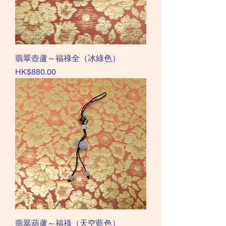
翡翠壺蘆～福祿全（冰綠色）
價格
HK$880.00
翡翠葫蘆～福祿（天空藍色）