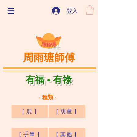
登入
周雨瑭師傅
有福
·
有祿
- 種類 -
[ 鹿 ]
[ 葫蘆 ]
[ 手串 ]
[ 其他 ]