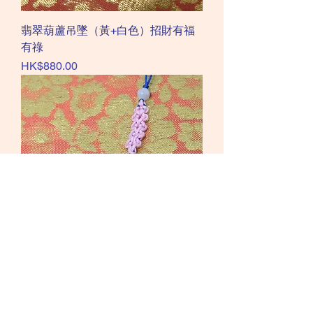
翡翠葫蘆吊墜（黃+白色）招財有福
有祿
價格
HK$880.00
小陽綠葫蘆手機繩～福
價格
HK$580.00