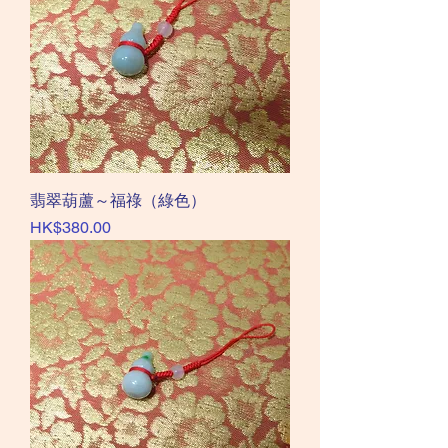
翡翠葫蘆～福祿（綠色）
價格
HK$380.00