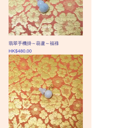
翡翠手機掛～葫蘆～福祿
價格
HK$480.00