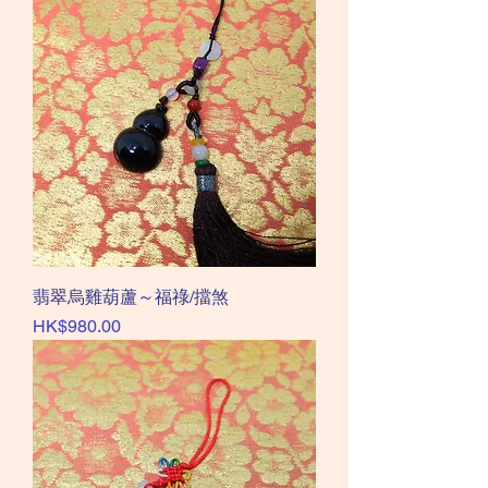
翡翠烏雞葫蘆～福祿/擋煞
價格
HK$980.00