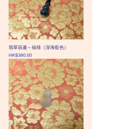
翡翠葫蘆～福祿（深海藍色）
價格
HK$380.00