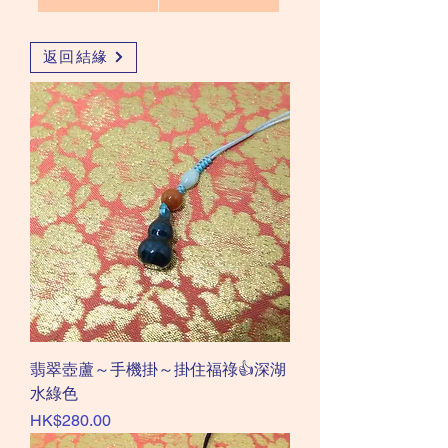
返回結緣
翡翠壺蘆～手機掛～掛住福祿👍深湖
水綠色
價格
HK$280.00