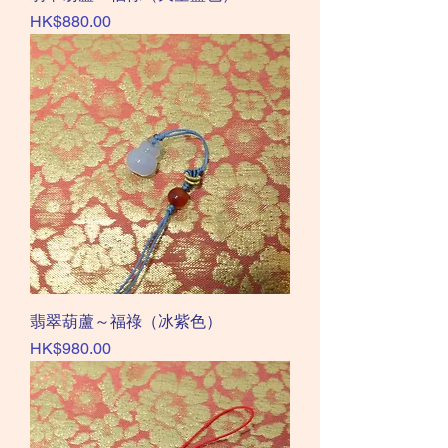
價格
HK$880.00
翡翠葫蘆～福祿（冰紫色）
價格
HK$980.00