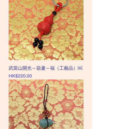
武當山開光～葫蘆～福（工藝品）￼
價格
HK$220.00