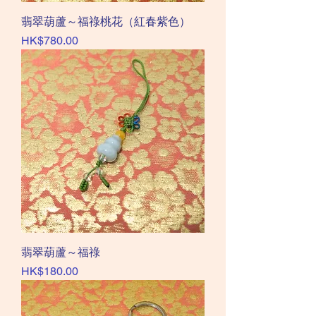
翡翠葫蘆～福祿桃花（紅春紫色）
價格
HK$780.00
翡翠葫蘆～福祿
價格
HK$180.00