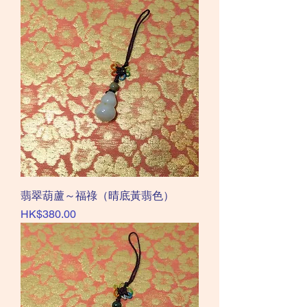
翡翠葫蘆～福祿（晴底黃翡色）
價格
HK$380.00